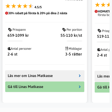
★★★
★★★★★
4.5/5
HDMATKA
30% rabatt på första & 20% på dina 2 nästa
första bo
Prisspann
Per portion
Prissp
659-1099 kr
55-110 kr/st
519-113
Antal personer
Middagar
Antal p
2-6 st
3-5 rätter
2-4 st
Nödvändiga
Dessa kakor
går inte att
Läs mer om Linas Matkasse
Läs mer 
välja bort. De
behövs för att
hemsidan
Gå till Linas Matkasse
Gå till H
över huvud
taget ska
fungera.