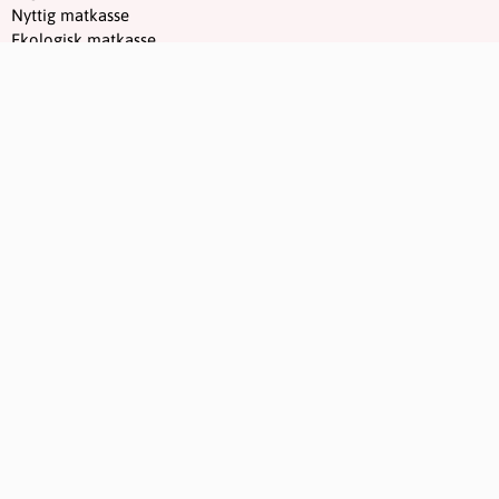
Nyttig matkasse
Ekologisk matkasse
Bästa matkassen
Sidor
Matkasse med hemleverans
Handla mat online
Aktuella erbjudanden
Kontakta oss
Om oss
Användarvillkor
Integritetspolicy
Cookies
Företagsuppgifter
Hogmalms Media AB
Org.nr: 559132-4347
Ytterbyvägen 5c
442 30, Kungälv