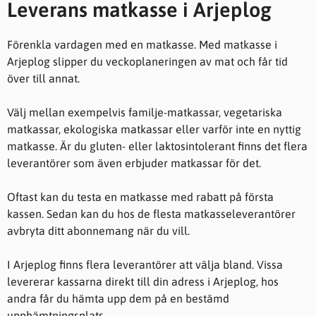
Leverans matkasse i Arjeplog
funktionalitet
att försvinna
från
Förenkla vardagen med en matkasse. Med matkasse i
hemsidan.
Arjeplog slipper du veckoplaneringen av mat och får tid
över till annat.
Marknadsföring
Genom att dela
Välj mellan exempelvis familje-matkassar, vegetariska
med dig av dina
matkassar, ekologiska matkassar eller varför inte en nyttig
intressen och ditt
matkasse. Är du gluten- eller laktosintolerant finns det flera
beteende när du
surfar ökar du
leverantörer som även erbjuder matkassar för det.
chansen att få se
personligt
Oftast kan du testa en matkasse med rabatt på första
anpassat innehåll
och erbjudanden.
kassen. Sedan kan du hos de flesta matkasseleverantörer
avbryta ditt abonnemang när du vill.
I Arjeplog finns flera leverantörer att välja bland. Vissa
levererar kassarna direkt till din adress i Arjeplog, hos
andra får du hämta upp dem på en bestämd
upphämtningsplats.