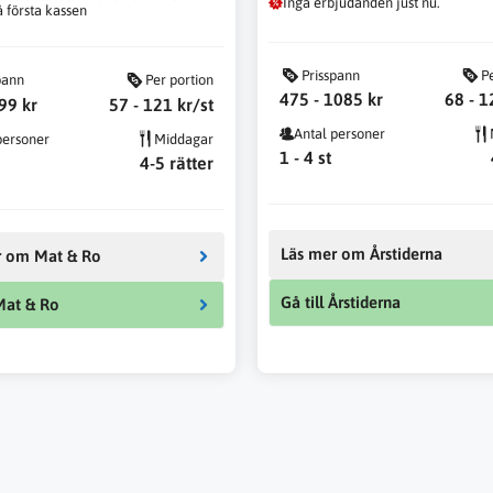
Inga erbjudanden just nu.
å första kassen
Prisspann
P
pann
Per portion
475 - 1085 kr
68 - 1
99 kr
57 - 121 kr/st
Antal personer
personer
Middagar
1 - 4 st
4-5 rätter
Läs mer om Årstiderna
r om Mat & Ro
Gå till Årstiderna
 Mat & Ro