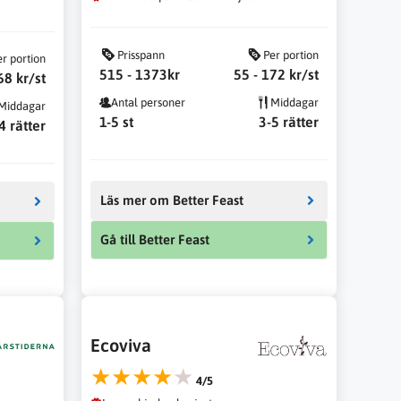
Prisspann
Per portion
er portion
515 - 1373kr
55 - 172 kr/st
68 kr/st
Antal personer
Middagar
Middagar
1-5 st
3-5 rätter
4 rätter
Läs mer om Better Feast
Gå till Better Feast
Ecoviva
★★★★★
4/5