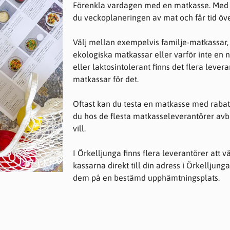
Förenkla vardagen med en matkasse. Med m
du veckoplaneringen av mat och får tid över
Välj mellan exempelvis familje-matkassar,
ekologiska matkassar eller varför inte en n
eller laktosintolerant finns det flera leve
matkassar för det.
Oftast kan du testa en matkasse med rabat
du hos de flesta matkasseleverantörer av
vill.
I Örkelljunga finns flera leverantörer att v
kassarna direkt till din adress i Örkelljun
dem på en bestämd upphämtningsplats.