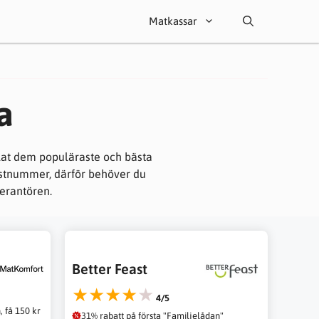
Matkassar
a
mlat dem populäraste och bästa
postnummer, därför behöver du
verantören.
Better Feast
★★★★★
4/5
 få 150 kr
31% rabatt på första "Familjelådan"