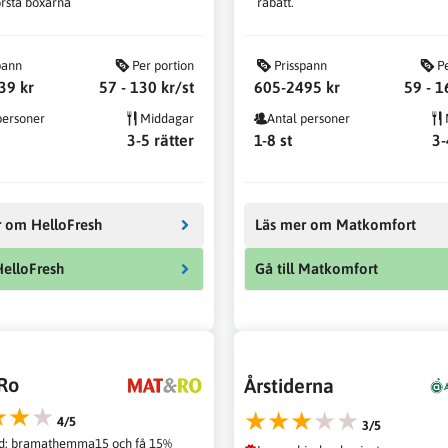
rsta boxarna
rabatt.
pann
Per portion
Prisspann
P
39 kr
57 - 130 kr/st
605-2495 kr
59 - 1
personer
Middagar
Antal personer
3-5 rätter
1-8 st
3-
r om HelloFresh
Läs mer om Matkomfort
 HelloFresh
Gå till Matkomfort
Ro
Årstiderna
★★★
★★★★★
4/5
3/5
d: bramathemma15 och få 15%