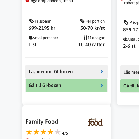
Inga erbjudanden just nu.
rabatt p
Statistik
För att vi ska
kunna
Prisspann
Per portion
förbättra
Priss
699-2195 kr
50-70 kr/st
hemsidans
859-17
funktionalitet
Antal personer
Middagar
och
Antal 
1 st
10-40 rätter
uppbyggnad,
2-6 st
baserat på
hur hemsidan
används.
Läs mer om GI-boxen
Läs me
Upplevelse
Gå till GI-boxen
Gå till
För att vår
hemsida ska
prestera så
bra som
möjligt under
ditt besök.
Family Food
Om du nekar
de här
★★★★★
kakorna
4/5
kommer viss