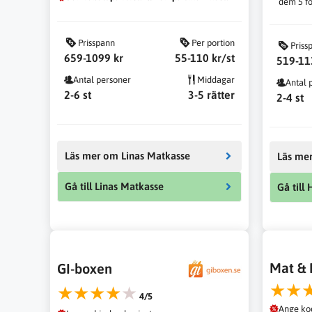
dem 5 fö
Prisspann
Per portion
Priss
659-1099 kr
55-110 kr/st
519-11
Antal personer
Middagar
Antal 
2-6 st
3-5 rätter
2-4 st
Läs mer om Linas Matkasse
Läs me
Nödvändiga
Gå till Linas Matkasse
Gå till
Dessa kakor
går inte att
välja bort. De
behövs för att
hemsidan
över huvud
Mat & 
taget ska
GI-boxen
fungera.
★★
★★★★★
4/5
Ange ko