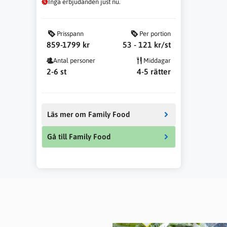
Inga erbjudanden just nu.
funktionalitet
att försvinna
från
Prisspann
Per portion
hemsidan.
859-1799 kr
53 - 121 kr/st
Antal personer
Middagar
Marknadsföring
2-6 st
4-5 rätter
Genom att dela
med dig av dina
intressen och ditt
beteende när du
Läs mer om Family Food
surfar ökar du
chansen att få se
personligt
Gå till Family Food
anpassat innehåll
och erbjudanden.