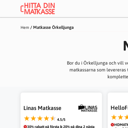
Hoppa
till
innehåll
/
Matkasse Örkelljunga
Hem
Bor du i Örkelljunga och vill
matkassarna som levereras ti
kompletter
HelloF
Linas Matkasse
★★
★★★★★
4.5/5
HDMATK
30% rabatt på första & 20% på dina 2 nästa