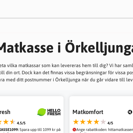
Matkasse i Örkelljung
 veta vilka matkassar som kan levereras hem till dig? Vi har sa
ll din ort. Dock kan det finnas vissa begränsningar för vissa 
a med ditt postnummer i Örkelljunga när du går vidare till le
resh
Matkomfort
★★★
★★★★★
4.5/5
4/5
ASSE1099:
Spara upp till 1099 kr på
Ange rabattkoden: hittamatkassen,