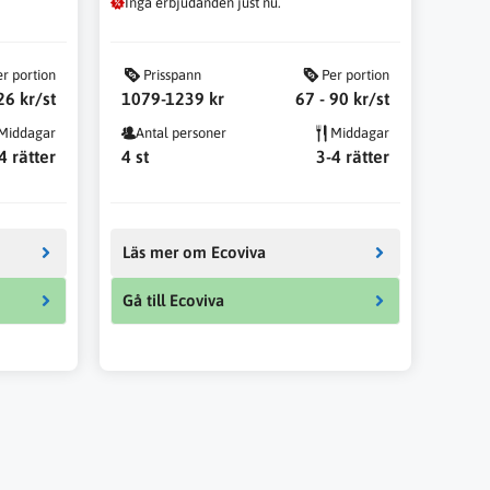
Inga erbjudanden just nu.
er portion
Prisspann
Per portion
26 kr/st
1079-1239 kr
67 - 90 kr/st
Middagar
Antal personer
Middagar
4 rätter
4 st
3-4 rätter
Läs mer om Ecoviva
Gå till Ecoviva